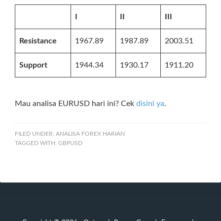
I
II
III
Resistance
1967.89
1987.89
2003.51
Support
1944.34
1930.17
1911.20
Mau analisa EURUSD hari ini? Cek
disini ya
.
FILED UNDER:
ANALISA FOREX HARIAN
TAGGED WITH:
GBPUSD