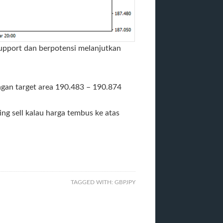
pport dan berpotensi melanjutkan
ngan target area 190.483 – 190.874
ng sell kalau harga tembus ke atas
TAGGED WITH:
GBPJPY