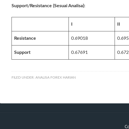
Support/Resistance (Sesuai Analisa):
I
II
Resistance
0.69018
0.69
Support
0.67691
0.67
FILED UNDER:
ANALISA FOREX HARIAN
Co