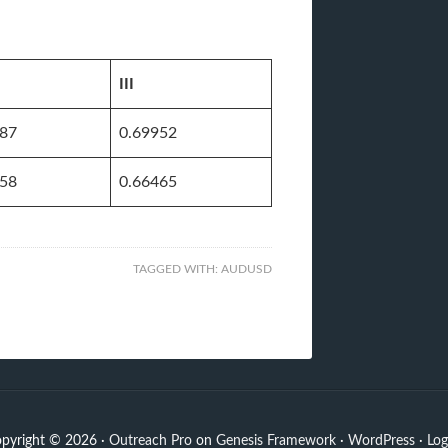
III
587
0.69952
258
0.66465
TAGGED WITH:
AUDUSD
pyright © 2026 ·
Outreach Pro
on
Genesis Framework
·
WordPress
·
Log