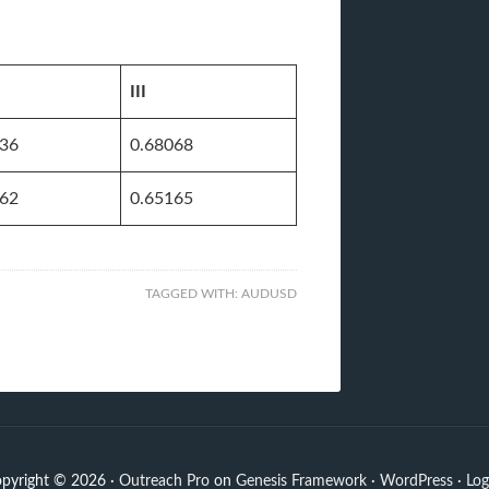
III
236
0.68068
762
0.65165
TAGGED WITH:
AUDUSD
pyright © 2026 ·
Outreach Pro
on
Genesis Framework
·
WordPress
·
Log