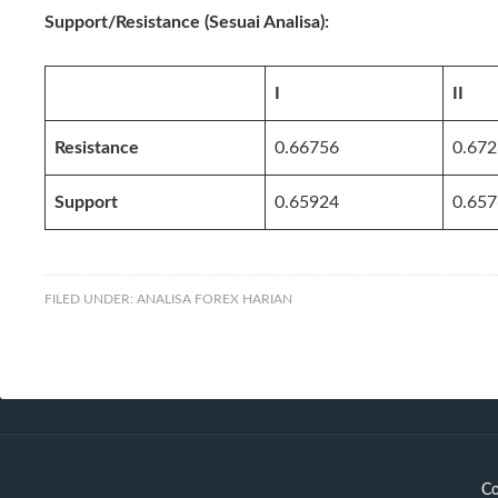
Support/Resistance (Sesuai Analisa):
I
II
Resistance
0.66756
0.67
Support
0.65924
0.65
FILED UNDER:
ANALISA FOREX HARIAN
Co